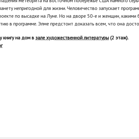
падения метеорита на восточном побережье США намного серьез
анету непригодной для жизни. Человечество запускает програм
проекте по высадке на Луне. Но на дворе 50-е и женщин, каким
астию в программе. Элме предстоит доказать всем, что она 
у книгу на дом в
зале художественной литературы
(2 этаж).
ог