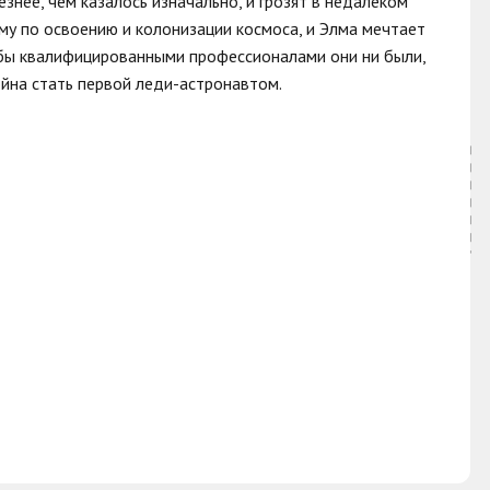
нее, чем казалось изначально, и грозят в недалеком
му по освоению и колонизации космоса, и Элма мечтает
и бы квалифицированными профессионалами они ни были,
достойна стать первой леди-астронавтом.