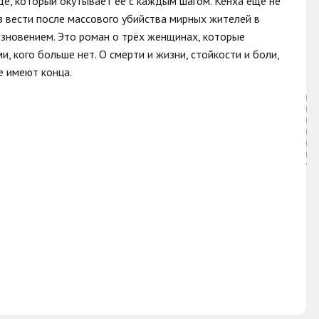
де, который окутывает её с каждым шагом. Кёнха еще не
ез вести после массового убийства мирных жителей в
чезновением. Это роман о трёх женщинах, которые
, кого больше нет. О смерти и жизни, стойкости и боли,
е имеют конца.