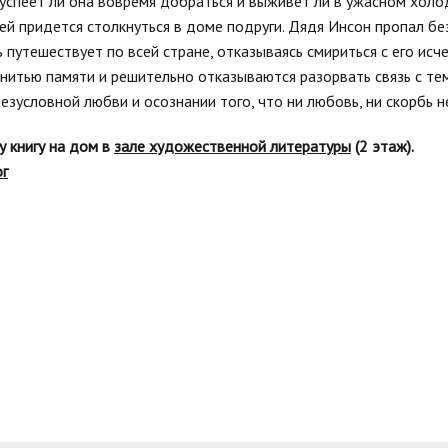
 успеет ли она вовремя добраться и выживет ли в ужасном холо
 ей придется столкнуться в доме подруги. Дядя Инсон пропал б
ь путешествует по всей стране, отказываясь смириться с его ис
итью памяти и решительно отказываются разорвать связь с теми
езусловной любви и осознании того, что ни любовь, ни скорбь н
у книгу на дом в
зале художественной литературы
(2 этаж).
ог