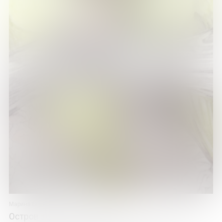
Марина Боева
Остров зеленых попугаев