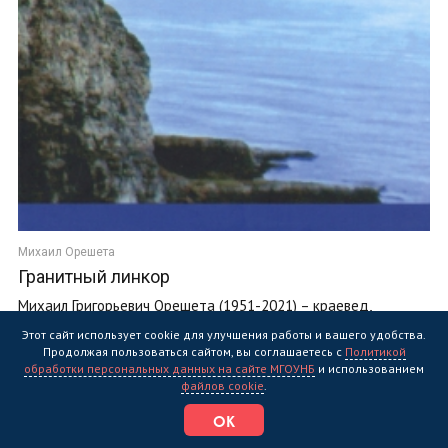
Михаил Орешета
Гранитный линкор
Михаил Григорьевич Орешета (1951-2021) – краевед,
писатель, публицист, один из организаторов военно-
Этот сайт использует cookie для улучшения работы и вашего удобства.
поисковой работы, инициатор установки ...
Продолжая пользоваться сайтом, вы соглашаетесь с
Политикой
обработки персональных данных на сайте МГОУНБ
и использованием
файлов cookie
.
ОК