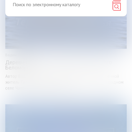
Вадим Сурядов
Деревня Чапома – родной уголок Терского
Беломорья
Автор Вадим Сурядов – педагог, мастер спорта, коренной
житель Терского берега. Воспоминания о детстве, о родном
селе Чапома, о культуре поморов ...