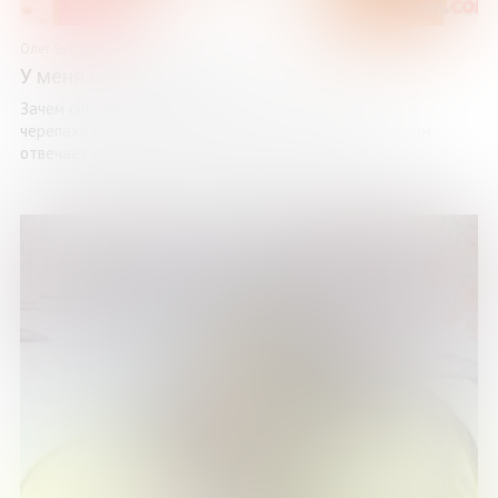
Олег Бундур
У меня собака заболела
Зачем собаке хвост? Как дела у коровы? Бывает ли у
черепахи воспаление легких? На эти вопросы с юмором
отвечает врач и писатель из Кандалакши Олег ...