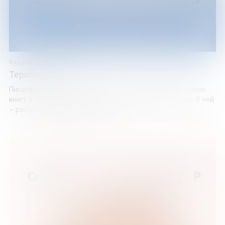
Владимир Сорокажердьев
Териберка
Писатель, краевед Владимир Сорокажердьев издал новую
книгу о Териберке, поселении на краю Баренцева моря. В ней
– рассказ об истории, людях, ...