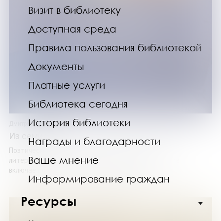
Визит в библиотеку
Доступная среда
Правила пользования библиотекой
Документы
Платные услуги
Библиотека сегодня
История библиотеки
Дмитрий Коржов
Из семи книг
Награды и благодарности
Поэтический сборник вышел к юбилею писателя и
Ваше мнение
литературного критика Дмитрия Коржова. Издание
включает стихи из семи книг: «Ровеснику – ...
Информирование граждан
Ресурсы