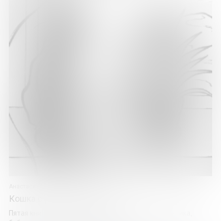
Анастасия Герасенко
Кошка с розовыми ушами
Пятая книга члена Союза писателей России, художника,