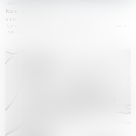
Валентина Карепова
Капитан Людмила
В 1987 г. Людмила Анатольевна Тибряева стала
единственной в России женщиной-капитаном арктического
плаванья. 20 лет она шла к этой цели, и 20 лет ...