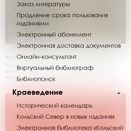
Заказ литературы
Продление срока пользования
изданиями
Электронный абонемент
Электронная доставка документов
Сергей Никонов
Онлайн-консультант
Кто в море не ходил, тот Богу не маливался
Профессор Мурманского арктического государственного
Виртуальный библиограф
университета Сергей Никонов в заглавие книги выносит
поморскую поговорку, отражающую труд ...
Библиопоиск
Краеведение
Исторический календарь
Кольский Север в новых изданиях
Электронная библиотека «Кольский