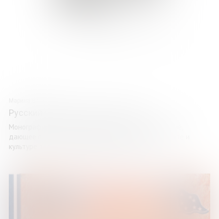
Марина Власова
Русский Север: брошенная земля
Монография – первое и единственное исследование,
дающее полное всестороннее представление о быте и
культуре трех селений Русского Севера: села ...