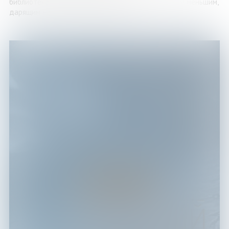
библиотекаря из Североморска посвящена братьям меньшим,
дарящим нам безвозмездную любовь и ...