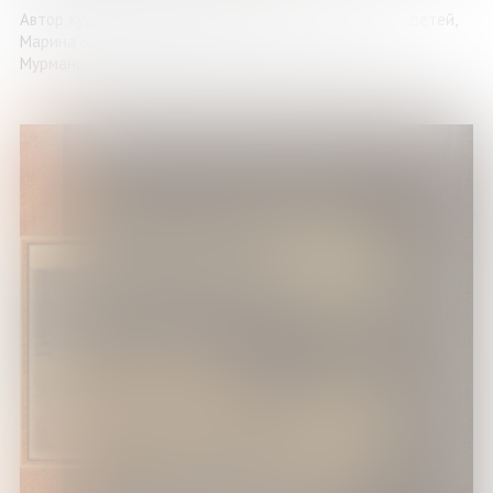
Автор художественного повествования, мама двоих детей,
Марина Боева живет и работает в г. Полярные Зори
Мурманской области. Детство ее прошло в селе ...