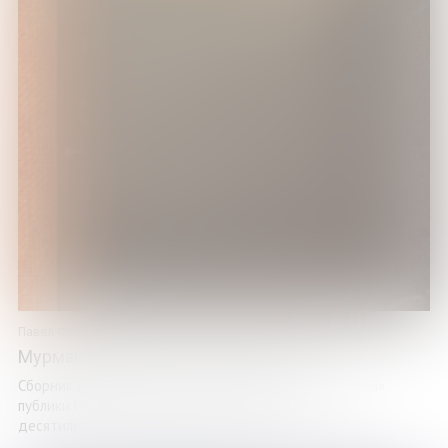
Павел Федоров
Мурман бедный. Нужны ему дюже…
Сборник документов, воспоминаний о судьбе «старой»
публики Мурманского берега в первые советские
десятилетия. Доктор исторических наук, ...