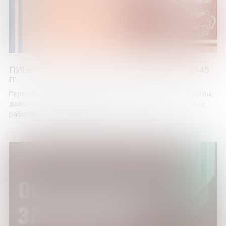
ПИНРО в фотографиях и документах 1941-1945
гг.
Переиздание книги, вышедшей к 75-летию Великой Победы,
дополнено новыми архивными сведениями о сотрудниках,
работавших в Полярном институте рыбного ...