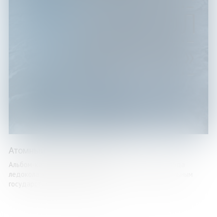
Атомный ледокол "Ленин"
Альбом-каталог подготовлен к 60-летию со дня ввода
ледокола «Ленин» в эсплуатацию (2019 г.). Федеральным
государственным унитарным ...