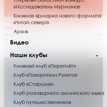
«Исследователь Мурмана»
Книжная ярмарка нового формата
«Читай север!»
Василий Белоусов
Мурман строкою ТАСС: 1977-2017
Архив
Автор книги Василий Белоусов связан с журналистикой более
60-ти лет. Ежедневно в главное информационное агентство
Видео
страны – ТАСС – он ...
Наши клубы
Книжный клуб «Переплёт»
Клуб «Покорители Рунета»
Клуб «Старшие»
Клуб разговорного английского языка
Клуб путешественников