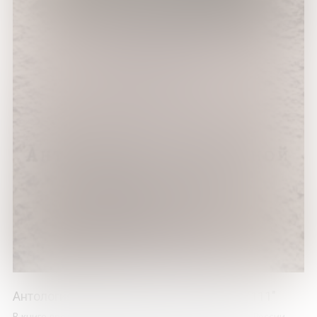
Антология молодёжной поэзии России "111"
В книге представлены 111 авторов из 68 регионов России.