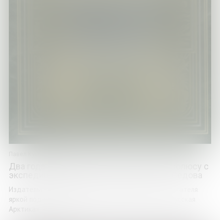
Павел Кушаков
Два года во льдах на пути к Северному полюсу с
экспедицией старшего лейтенанта Г. Я. Седова
Издательство «Альфарет» радует искушенного читателя
яркой подарочной серией репринтных изданий «Русская
Арктика». Русские ...