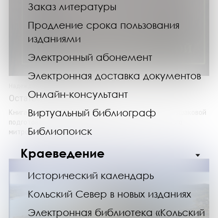
Заказ литературы
Продление срока пользования
изданиями
Электронный абонемент
Электронная доставка документов
Надежда Большакова
Онлайн-консультант
Остаться самим собой
Виртуальный библиограф
Книга члена Союза писателей России Надежды Большаковой
подготовлена к 70-летию первого епископа и первого
Библиопоиск
митрополита Кольской земли, почетного ...
Краеведение
Исторический календарь
Кольский Север в новых изданиях
Электронная библиотека «Кольский