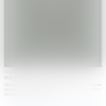
Митрополит Митрофан
Мой XX век. О прожитом и пережитом
Правящий архиерей Мурманской митрополии в этом издании
представляет свои биографические очерки с 1953 по 2000 гг.
Оценивая XX век России как ...