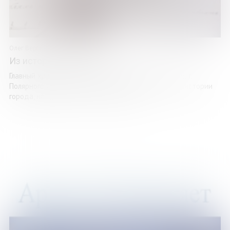
Олег Вербин
Из истории Полярного
Главный хранитель историко-краеведческого музея г.
Полярного Олег Вербин рассказывает о страницах истории
города, названного в честь императора ...