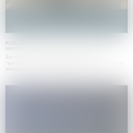
Кольский полуостров. Путешествие на край
земли
Для того, кто не бывал на нашей земле, каталог
туристических возможностей предлагает познакомиться с
уникальностью Кольского полуострова. Круизный, ...