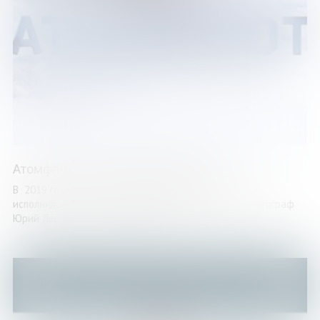
Атомфлот. История в фотографиях
В 2019 году атомному ледокольному флоту России
исполнилось 60 лет. Авторы проекта – издатель, фотограф
Юрий Левин и фотокорреспондент Лев ...