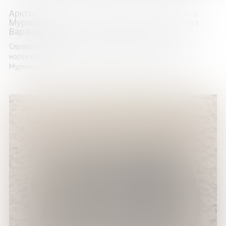
Арктика окрыляет: наблюдения за птицами в
Мурманской области и в районе полуострова
Варангер
Справочник-путеводитель подготовлен российскими и
норвежскими учеными, сотрудниками заповедников. В
Мурманской области и восточной части губернии ...