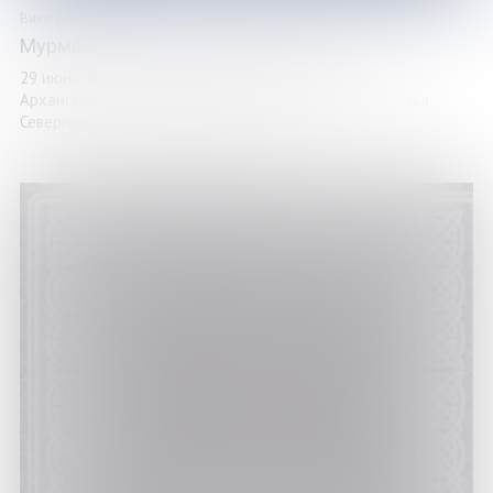
Виктор Георги
Мурманский траловый флот: Том 1-3
29 июня 1920 года – день рождения Мурманского и
Архангельского траловых флотов. В этот день из устья
Северной Двины в Баренцево море под ...