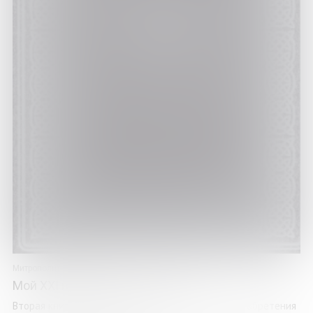
Митрополит Митрофан
Мой XXI век. Долгий путь к свету
Вторая книга Владыки Митрофана – о своем пути обретения