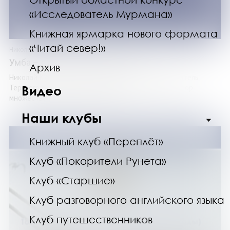
«Исследователь Мурмана»
Книжная ярмарка нового формата
«Читай север!»
Николай Кушков
Умба – столица Терского края
Архив
Николай Кушков – учитель, журналист, краевед, житель
Терского берега Белого моря автор множества. Автор
Видео
множества рассказов, очерков о ...
Наши клубы
Книжный клуб «Переплёт»
Клуб «Покорители Рунета»
Клуб «Старшие»
Клуб разговорного английского языка
Клуб путешественников