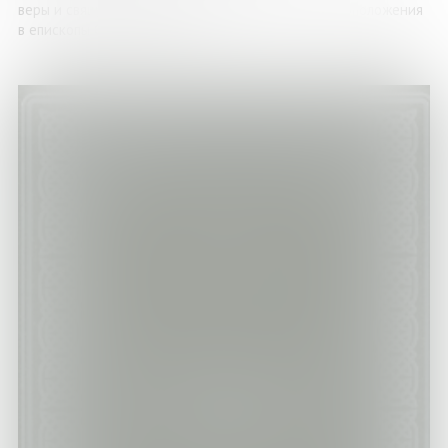
веры и священнического служения, вплоть до рукоположения
в епископы Североморской ...