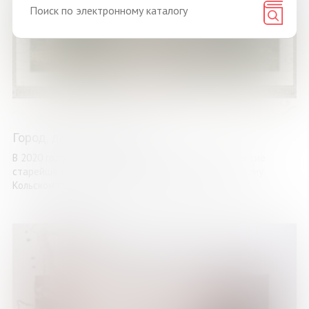
Город, давший имя краю
В 2020 году Мурманская область празднует 455-летие
старейшего города Кола, который дал название всему
Кольском полуострову. Многие страницы летописи ...