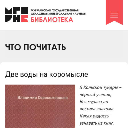
Клуб «Гиря и сельдерей»
Клуб «Семейный архив»
Клуб гидов
Коллегам
ЧТО ПОЧИТАТЬ
Контакты
Две воды на коромысле
Я Кольской тундры –
верный ученик,
Вся мурава до
листика знакома.
Какая радость –
узнавать из книг,