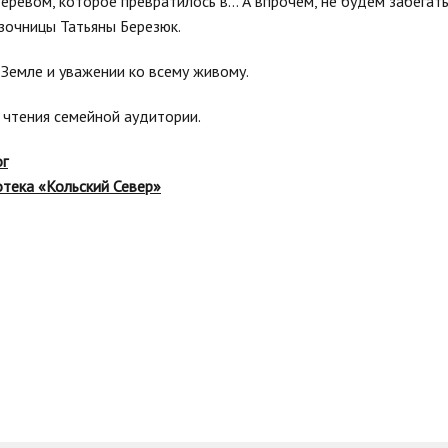
еревом, которое превратилось в… А впрочем, не будем забегать
зочницы Татьяны Березюк.
 Земле и уважении ко всему живому.
чтения семейной аудитории.
ог
тека «Кольский Север»