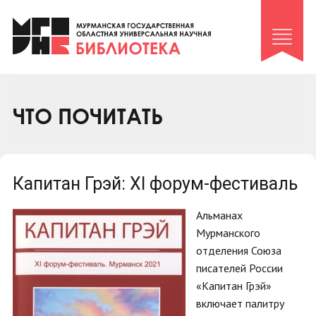
Клуб «Гиря и сельдерей»
Клуб «Семейный архив»
Клуб гидов
Коллегам
ЧТО ПОЧИТАТЬ
Контакты
Капитан Грэй: XI форум-фестиваль
Альманах
Мурманского
отделения Союза
писателей России
«Капитан Грэй»
включает палитру