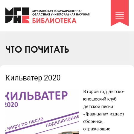
Клуб «Гиря и сельдерей»
Клуб «Семейный архив»
Клуб гидов
Коллегам
ЧТО ПОЧИТАТЬ
Контакты
Кильватер 2020
Второй год детско-
юношеский клуб
детской песни
«Гравицапа» издает
сборники,
отражающие