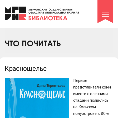
Клуб «Гиря и сельдерей»
Клуб «Семейный архив»
Клуб гидов
Коллегам
ЧТО ПОЧИТАТЬ
Контакты
Краснощелье
Первые
представители коми
вместе с оленними
стадами появились
на Кольском
полуострове в 80-е