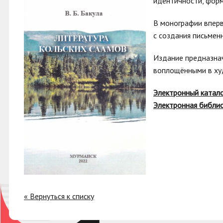
идентичности, форм
В монографии вперв
с создания письмен
Издание предназнач
воплощёнными в ху
Электронный катал
Электронная библио
« Вернуться к списку