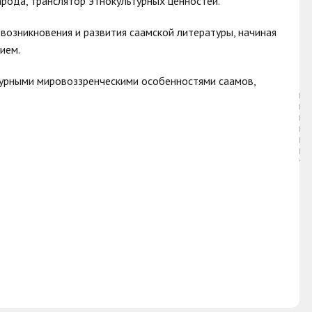
рода, транслятор этнокультурных ценностей.
озникновения и развития саамской литературы, начиная
ием.
ьтурными мировоззренческими особенностями саамов,