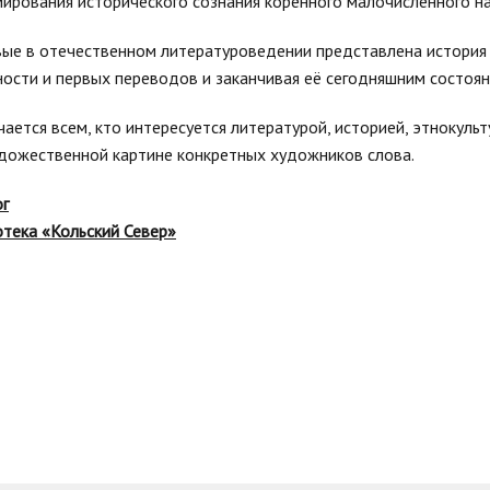
ирования исторического сознания коренного малочисленного на
ые в отечественном литературоведении представлена история в
ности и первых переводов и заканчивая её сегодняшним состоян
ается всем, кто интересуется литературой, историей, этнокул
дожественной картине конкретных художников слова.
ог
тека «Кольский Север»