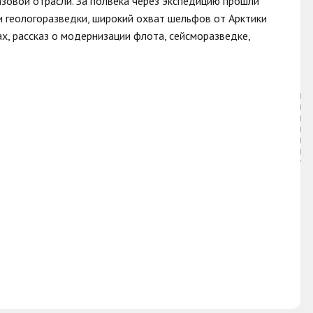
азовой отрасли. За полвека через экспедицию прошли
и геологоразведки, широкий охват шельфов от Арктики
х, рассказ о модернизации флота, сейсморазведке,