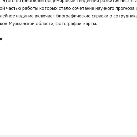
к). Этого потребовали общемировые тенденции развития нефтег
ой частью работы которых стало сочетание научного прогноза 
лейное издание включает биографические справки о сотрудника
ков Мурманской области, фотографии, карты.
ог