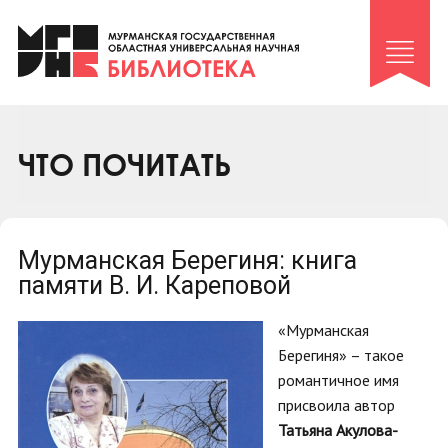
Клуб «Гиря и сельдерей»
Клуб «Семейный архив»
Клуб гидов
Коллегам
ЧТО ПОЧИТАТЬ
Контакты
Мурманская Берегиня: книга
памяти В. И. Кареповой
«Мурманская
Берегиня» – такое
романтичное имя
присвоила автор
Татьяна Акулова-