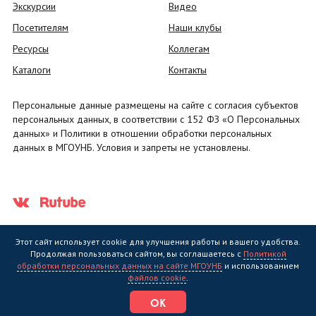
Экскурсии
Видео
Посетителям
Наши клубы
Ресурсы
Коллегам
Каталоги
Контакты
Персональные данные размещены на сайте с согласия субъектов
персональных данных, в соответствии с 152 ФЗ «О Персональных
данных» и Политики в отношении обработки персональных
данных в МГОУНБ. Условия и запреты не установлены.
Этот сайт использует cookie для улучшения работы и вашего удобства.
Продолжая пользоваться сайтом, вы соглашаетесь с
Политикой
обработки персональных данных на сайте МГОУНБ
и использованием
Государственное областное бюджетное учреждение культуры
файлов cookie
.
"Мурманская государственная областная универсальная научная
библиотека" (МГОУНБ) © 2006 - 2026
ОК