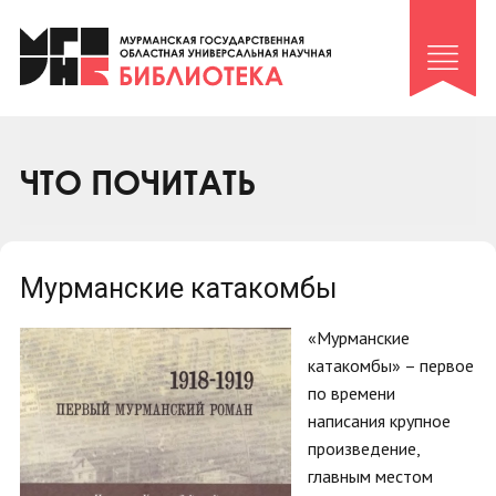
Клуб «Гиря и сельдерей»
Клуб «Семейный архив»
Клуб гидов
Коллегам
ЧТО ПОЧИТАТЬ
Контакты
Мурманские катакомбы
«Мурманские
катакомбы» – первое
по времени
написания крупное
произведение,
главным местом