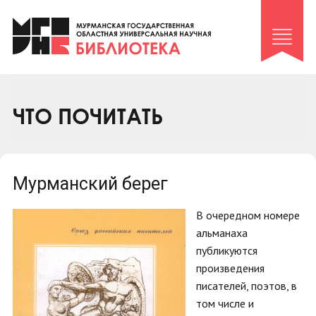
Клуб «Гиря и сельдерей»
Клуб «Семейный архив»
Клуб гидов
Коллегам
ЧТО ПОЧИТАТЬ
Контакты
Мурманский берег
В очередном номере
альманаха
публикуются
произведения
писателей, поэтов, в
том числе и