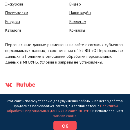
Экскурсии
Видео
Посетителям
Наши клубы
Ресурсы
Коллегам
Каталоги
Контакты
Персональные данные размещены на сайте с согласия субъектов
персональных данных, в соответствии с 152 ФЗ «О Персональных
данных» и Политики в отношении обработки персональных
данных в МГОУНБ. Условия и запреты не установлены.
Этот сайт использует cookie для улучшения работы и вашего удобства.
Продолжая пользоваться сайтом, вы соглашаетесь с
Политикой
обработки персональных данных на сайте МГОУНБ
и использованием
Государственное областное бюджетное учреждение культуры
файлов cookie
.
"Мурманская государственная областная универсальная научная
библиотека" (МГОУНБ) © 2006 - 2026
ОК