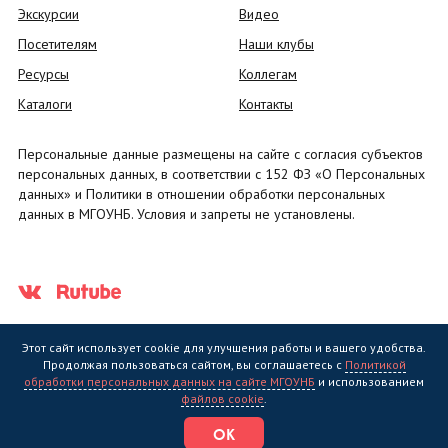
Экскурсии
Видео
Посетителям
Наши клубы
Ресурсы
Коллегам
Каталоги
Контакты
Персональные данные размещены на сайте с согласия субъектов
персональных данных, в соответствии с 152 ФЗ «О Персональных
данных» и Политики в отношении обработки персональных
данных в МГОУНБ. Условия и запреты не установлены.
Этот сайт использует cookie для улучшения работы и вашего удобства.
Продолжая пользоваться сайтом, вы соглашаетесь с
Политикой
обработки персональных данных на сайте МГОУНБ
и использованием
Государственное областное бюджетное учреждение культуры
файлов cookie
.
"Мурманская государственная областная универсальная научная
библиотека" (МГОУНБ) © 2006 - 2026
ОК