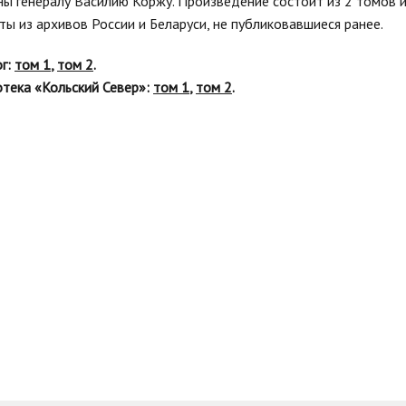
ы генералу Василию Коржу. Произведение состоит из 2 томов и
ы из архивов России и Беларуси, не публиковавшиеся ранее.
ог:
том 1
,
том 2
.
тека «Кольский Север»:
том 1
,
том 2
.