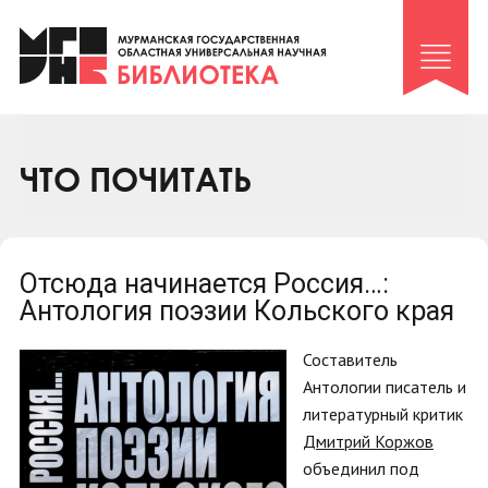
Клуб «Гиря и сельдерей»
Клуб «Семейный архив»
Клуб гидов
Коллегам
ЧТО ПОЧИТАТЬ
Контакты
Отсюда начинается Россия…:
Антология поэзии Кольского края
Составитель
Антологии писатель и
литературный критик
Дмитрий Коржов
объединил под