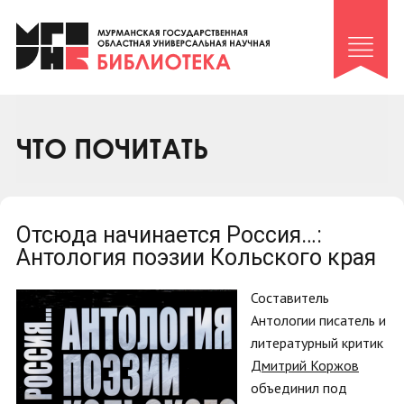
Клуб «Гиря и сельдерей»
Клуб «Семейный архив»
Клуб гидов
Коллегам
ЧТО ПОЧИТАТЬ
Контакты
Отсюда начинается Россия…:
Антология поэзии Кольского края
Составитель
Антологии писатель и
литературный критик
Дмитрий Коржов
объединил под