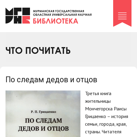
Клуб «Гиря и сельдерей»
Клуб «Семейный архив»
Клуб гидов
Коллегам
ЧТО ПОЧИТАТЬ
Контакты
По следам дедов и отцов
Третья книга
жительницы
Мончегорска Раисы
Грицаенко – история
семьи, города, края,
страны. Читателя