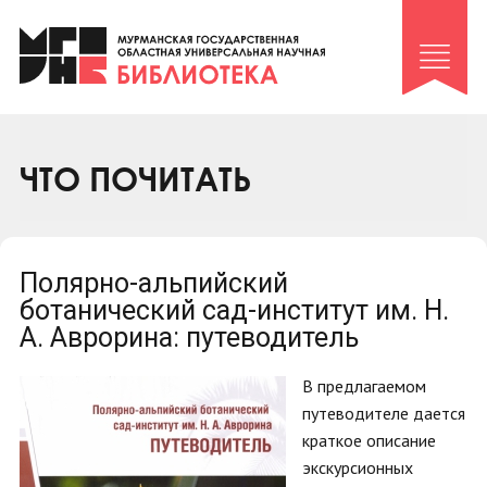
Клуб «Гиря и сельдерей»
Клуб «Семейный архив»
Клуб гидов
Коллегам
ЧТО ПОЧИТАТЬ
Контакты
Полярно-альпийский
ботанический сад-институт им. Н.
А. Аврорина: путеводитель
В предлагаемом
путеводителе дается
краткое описание
экскурсионных