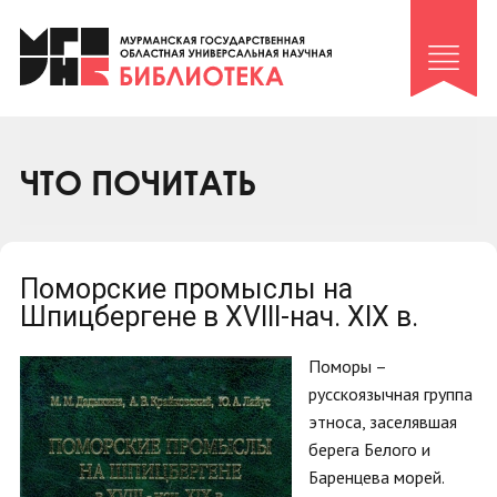
Клуб «Гиря и сельдерей»
Клуб «Семейный архив»
Клуб гидов
Коллегам
ЧТО ПОЧИТАТЬ
Контакты
Поморские промыслы на
Шпицбергене в XVIII-нач. XIX в.
Поморы –
русскоязычная группа
этноса, заселявшая
берега Белого и
Баренцева морей.