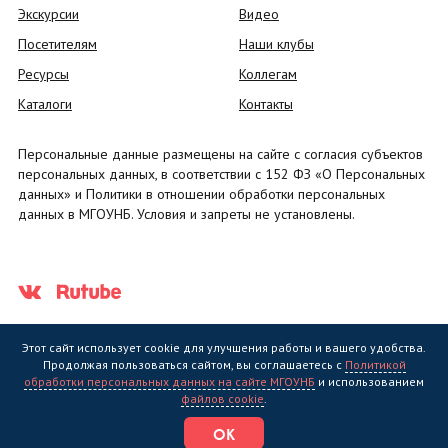
Экскурсии
Видео
Посетителям
Наши клубы
Ресурсы
Коллегам
Каталоги
Контакты
Персональные данные размещены на сайте с согласия субъектов
персональных данных, в соответствии с 152 ФЗ «О Персональных
данных» и Политики в отношении обработки персональных
данных в МГОУНБ. Условия и запреты не установлены.
Этот сайт использует cookie для улучшения работы и вашего удобства.
Продолжая пользоваться сайтом, вы соглашаетесь с
Политикой
обработки персональных данных на сайте МГОУНБ
и использованием
Государственное областное бюджетное учреждение культуры
файлов cookie
.
"Мурманская государственная областная универсальная научная
библиотека" (МГОУНБ) © 2006 - 2026
ОК