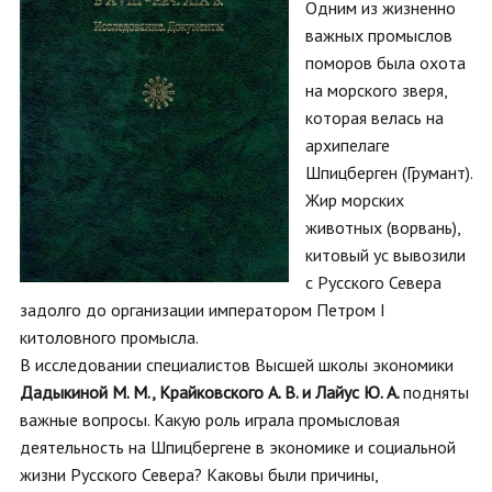
Одним из жизненно
важных промыслов
поморов была охота
на морского зверя,
которая велась на
архипелаге
Шпицберген (Грумант).
Жир морских
животных (ворвань),
китовый ус вывозили
с Русского Севера
задолго до организации императором Петром I
китоловного промысла.
В исследовании специалистов Высшей школы экономики
Дадыкиной М. М., Крайковского А. В. и Лайус Ю. А.
подняты
важные вопросы. Какую роль играла промысловая
деятельность на Шпицбергене в экономике и социальной
жизни Русского Севера? Каковы были причины,