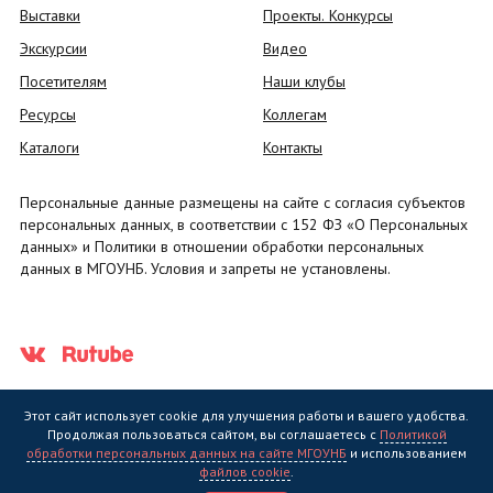
Выставки
Проекты. Конкурсы
Экскурсии
Видео
Посетителям
Наши клубы
Ресурсы
Коллегам
Каталоги
Контакты
Персональные данные размещены на сайте с согласия субъектов
персональных данных, в соответствии с 152 ФЗ «О Персональных
данных» и Политики в отношении обработки персональных
данных в МГОУНБ. Условия и запреты не установлены.
Этот сайт использует cookie для улучшения работы и вашего удобства.
Продолжая пользоваться сайтом, вы соглашаетесь с
Политикой
обработки персональных данных на сайте МГОУНБ
и использованием
Государственное областное бюджетное учреждение культуры
файлов cookie
.
"Мурманская государственная областная универсальная научная