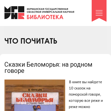
Клуб «Гиря и сельдерей»
Клуб «Семейный архив»
Клуб гидов
Коллегам
ЧТО ПОЧИТАТЬ
Контакты
Сказки Беломорья: на родном
говоре
В книге вы найдете
10 сказок на
поморской говоре,
которую все реже и
реже можно