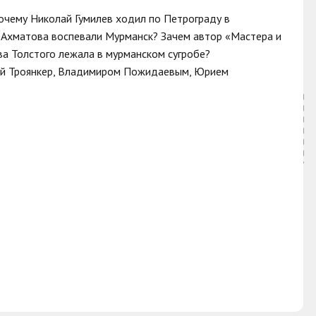
дей.
очему Николай Гумилев ходил по Петрограду в
 Ахматова воспевали Мурманск? Зачем автор «Мастера и
ва Толстого лежала в мурманском сугробе?
сой Троянкер, Владимиром Пожидаевым, Юрием