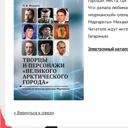
города», места, гд
Что делала любимая
«мурманской» олень
Маргариты» Михаил 
Читателя ждут инт
Гагариным.
Электронный катал
« Вернуться к списку