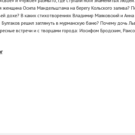
е «свое» и «чужое» размыто, где ступали ноги знаменитых лю
 женщина Осипа Мандельштама на берегу Кольского залива? П
ей дохе? В каких стихотворениях Владимир Маяковский и Анна
Булгаков решил заглянуть в мурманскую баню? Почему дочь Ль
ересные встречи и с творцами города: Иосифом Бродским, Раи
ог