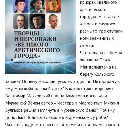
призрак «великого
арктического
города», места, где
«свое» и «чужое»
размыто, где ступали
ноги знаменитых
людей.
Что делала любимая
женщина Осипа
Мандельштама на
берегу Кольского
залива? Почему Николай Гумилев ходил по Петрограду в
«мурманской» оленьей дохе? В каких стихотворениях
Владимир Маяковский и Анна Ахматова воспевали
Мурманск? Зачем автор «Мастера и Маргариты» Михаил
Булгаков решил заглянуть в мурманскую баню? Почему
дочь Льва Толстого лежала в мурманском сугробе?
Читателя ждут интересные встречи и с творцами города: