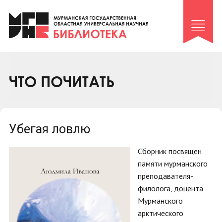
Клуб «Гиря и сельдерей»
Клуб «Семейный архив»
Клуб гидов
Коллегам
ЧТО ПОЧИТАТЬ
Контакты
Убегая ловлю
Сборник посвящен
памяти мурманского
преподавателя-
филолога, доцента
Мурманского
арктического