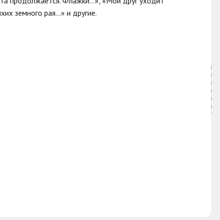
ота продолжается. Флажки…», «Мой друг уходит
хих земного рая…» и другие.