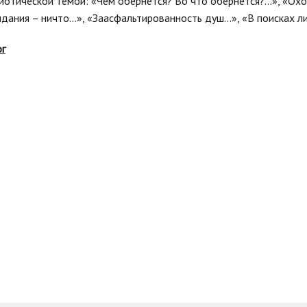
отической темой: «Чем обернётся? Во что обернётся?…», «Ох
дания – ничто…», «Заасфальтированность душ…», «В поисках ли
ог