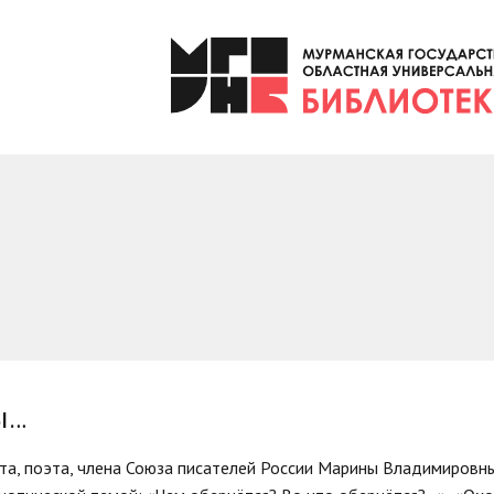
ы…
та, поэта, члена Союза писателей России Марины Владимировн