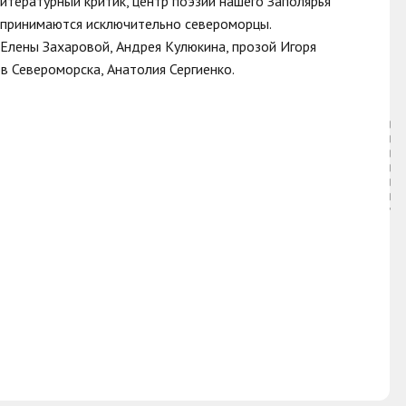
итературный критик, центр поэзии нашего Заполярья
и принимаются исключительно североморцы.
 Елены Захаровой, Андрея Кулюкина, прозой Игоря
 Североморска, Анатолия Сергиенко.