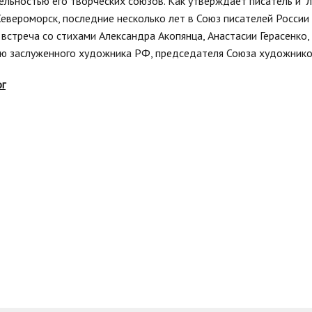
ельностью его творческих союзов. Как утверждает писатель и л
Североморск, последние несколько лет в Союз писателей Росси
 встреча со стихами Александра Акопянца, Анастасии Герасенко,
ю заслуженного художника РФ, председателя Союза художников
ог