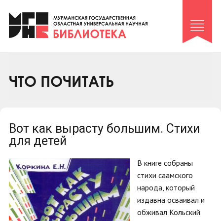
Клуб «Гиря и сельдерей»
Клуб «Семейный архив»
Клуб гидов
Коллегам
ЧТО ПОЧИТАТЬ
Контакты
Вот как вырасту большим. Стихи
для детей
В книге собраны
стихи саамского
народа, который
издавна осваивал и
обживал Кольский