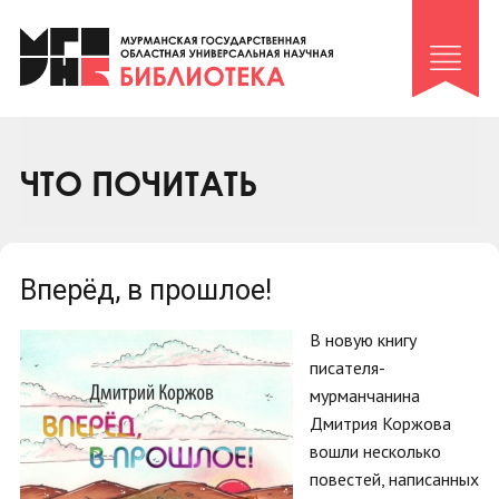
Клуб «Гиря и сельдерей»
Клуб «Семейный архив»
Клуб гидов
Коллегам
ЧТО ПОЧИТАТЬ
Контакты
Вперёд, в прошлое!
В новую книгу
писателя-
мурманчанина
Дмитрия Коржова
вошли несколько
повестей, написанных