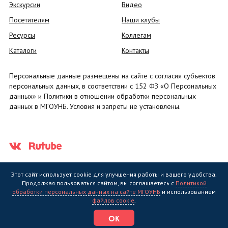
Экскурсии
Видео
Посетителям
Наши клубы
Ресурсы
Коллегам
Каталоги
Контакты
Персональные данные размещены на сайте с согласия субъектов
персональных данных, в соответствии с 152 ФЗ «О Персональных
данных» и Политики в отношении обработки персональных
данных в МГОУНБ. Условия и запреты не установлены.
Этот сайт использует cookie для улучшения работы и вашего удобства.
Продолжая пользоваться сайтом, вы соглашаетесь с
Политикой
обработки персональных данных на сайте МГОУНБ
и использованием
Государственное областное бюджетное учреждение культуры
файлов cookie
.
"Мурманская государственная областная универсальная научная
библиотека" (МГОУНБ) © 2006 - 2026
ОК