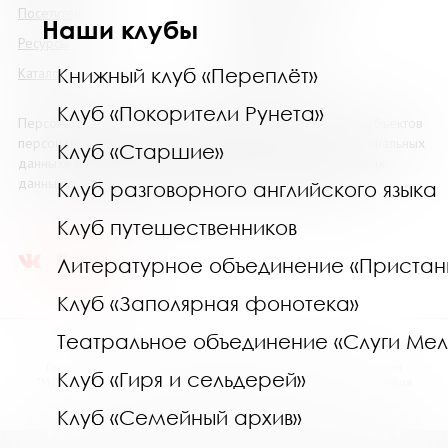
Посетителям
Наши клубы
Наши клубы
Ресурсы
Коллегам
Книжный клуб «Переплёт»
Каталоги
Контакты
Клуб «Покорители Рунета»
Персональные данные размещены на сайте с согласия субъектов
персональных данных, в соответствии с 152 ФЗ «О Персональных
Клуб «Старшие»
данных» и Политики в отношении обработки персональных
данных в МГОУНБ. Условия и запреты не установлены.
Клуб разговорного английского языка
Клуб путешественников
Литературное объединение «Пристан
Клуб «Заполярная фонотека»
Театральное объединение «Слуги Ме
Государственное областное бюджетное учреждение культуры
Клуб «Гиря и сельдерей»
"Мурманская государственная областная универсальная научная
библиотека" (МГОУНБ) © 2006 - 2026
Клуб «Семейный архив»