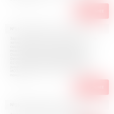
ПОДРОБНЕЕ
№16364 (Мурманск) от 3 июня 2026
Здравствуйте! Помогите, пожалуйста, проверить
затекстовый список литературы к ВКР на
соответствие ГОСТ Р 7.0.5-2008. Посмотрите,
пожалуйста, правильность оформления: 1.
Documentation for app developers // Android
Developers. URL: android.com (дата обращения:
02.06.2026) 2. .Jsoup: Java HTML Parser. URL:
jsoup.org (дата обращения: 02.06.2026).ГОСТ Р
ИСО/МЭК 25010-2015. Большое спасибо за
помощь!
ПОДРОБНЕЕ
№16363 (Мурманск) от 2 июня 2026