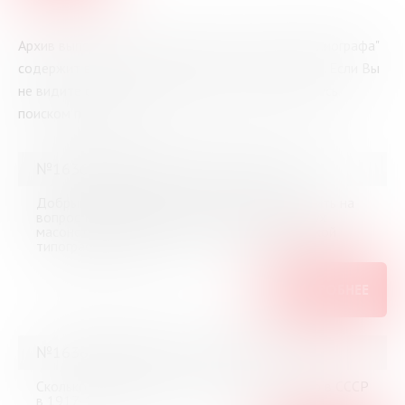
Архив выполненных справок "Виртуального библиографа"
содержит все вопросы, заданные посетителями. Если Вы
не видите ответа на Ваш вопрос – воспользуйтесь
поиском по архиву.
№16366 (Мурманск) от 3 июня 2026
Добрый вечер, помогите, пожалуйста, ответить на
вопрос Кто автор одной из первых книг («Дух
масонства»), напечатанных в тайной масонской
типографии в 1783 г.?
ПОДРОБНЕЕ
№16365 (Мурманск) от 3 июня 2026
Сколько газет на венгерском языке выходило в СССР
в 1917-1960 гг.?