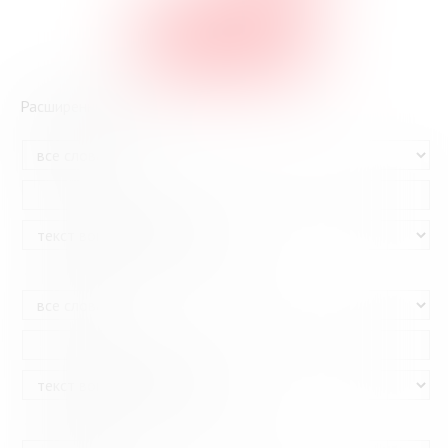
GOOGLE-ПОИСК
Расширенный поиск
И
И