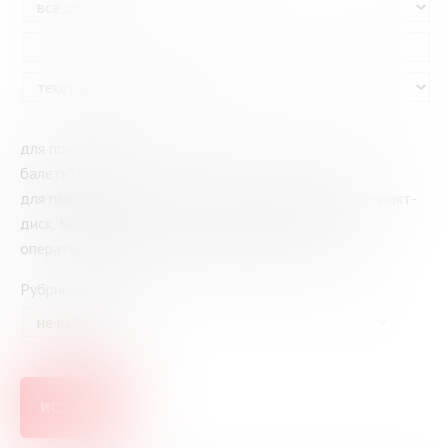
для поиска по части слова используйте знак * (напр.,
балетн* школ*)
для поиска слов или фамилий с дефисом (напр., компакт-
диск, Конек-Горбунок, Сухово-Кобылин) выбирайте
оператор "как фраза" в раскрывающемся меню
Рубрика каталога
ИСКАТЬ