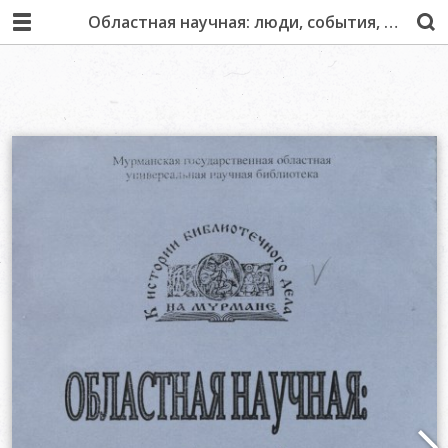
Областная научная: люди, события, факты : сборник материалов / Мурм. гос. обл. универс. науч. б-ка. – Мурманск : МГОУНБ, 2004.