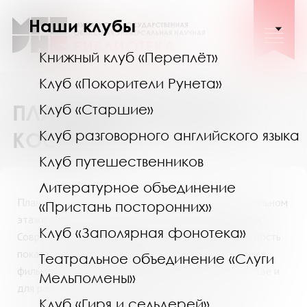
Наши клубы
Книжный клуб «Переплёт»
Клуб «Покорители Рунета»
ПЛАНЕТАРИЙ "ПРОСТО
Клуб «Старшие»
Клуб разговорного английского языка
КОСМОС"
Клуб путешественников
Литературное объединение
Планетарий «Просто космос» расположен на цокольном
«Пристань посторонних»
этаже Мурманской областной научной библиотеки.
Клуб «Заполярная фонотека»
Современная проекционная система даёт возможность
показа научно-образовательных программ, учебных
Театральное объединение «Слуги
фильмов и научных материалов в отличном качестве и
Мельпомены»
для разной возрастной аудитории.
Клуб «Гиря и сельдерей»