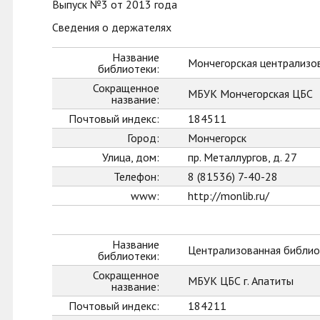
Выпуск №3 от 2013 года
Сведения о держателях
Название
Мончегорская централизо
библиотеки:
Сокращенное
МБУК Мончегорская ЦБС
название:
Почтовый индекс:
184511
Город:
Мончегорск
Улица, дом:
пр. Металлургов, д. 27
Телефон:
8 (81536) 7-40-28
www:
http://monlib.ru/
Название
Централизованная библиот
библиотеки:
Сокращенное
МБУК ЦБС г. Апатиты
название:
Почтовый индекс:
184211