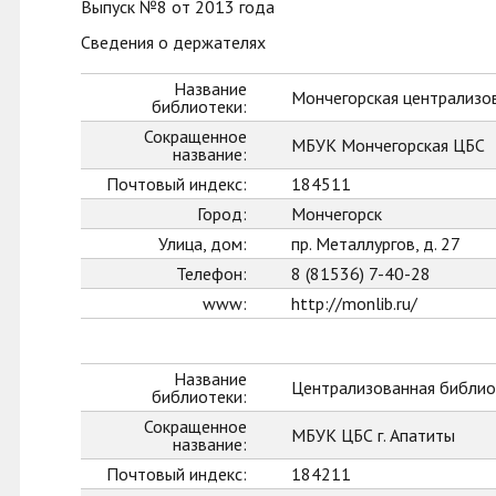
Выпуск №8 от 2013 года
Сведения о держателях
Название
Мончегорская централизо
библиотеки:
Сокращенное
МБУК Мончегорская ЦБС
название:
Почтовый индекс:
184511
Город:
Мончегорск
Улица, дом:
пр. Металлургов, д. 27
Телефон:
8 (81536) 7-40-28
www:
http://monlib.ru/
Название
Централизованная библиот
библиотеки:
Сокращенное
МБУК ЦБС г. Апатиты
название:
Почтовый индекс:
184211