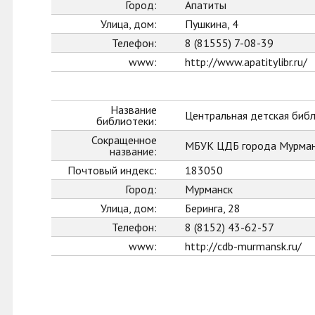
Город:
Апатиты
Улица, дом:
Пушкина, 4
Телефон:
8 (81555) 7-08-39
www:
http://www.apatitylibr.ru/
Название
Центральная детская биб
библиотеки:
Сокращенное
МБУК ЦДБ города Мурман
название:
Почтовый индекс:
183050
Город:
Мурманск
Улица, дом:
Беринга, 28
Телефон:
8 (8152) 43-62-57
www:
http://cdb-murmansk.ru/