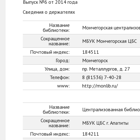
Выпуск №6 от 2014 года
Сведения о держателях
Название
Мончегорская централизо
библиотеки:
Сокращенное
МБУК Мончегорская ЦБС
название:
Почтовый индекс:
184511
Город:
Мончегорск
Улица, дом:
пр. Металлургов, д. 27
Телефон:
8 (81536) 7-40-28
www:
http://monlib.ru/
Название
Централизованная библиот
библиотеки:
Сокращенное
МБУК ЦБС г. Апатиты
название:
Почтовый индекс:
184211