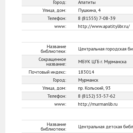
Город:
Апатиты
Улица, дом:
Пушкина, 4
Телефон:
8 (81555) 7-08-39
www:
http://www.apatitylibr.ru/
Название
Центральная городская би
библиотеки:
Сокращенное
МБУК ЦГБ г. Мурманска
название:
Почтовый индекс:
183014
Город:
Мурманск
Улица, дом:
пр. Кольский, 93
Телефон:
8 (8152) 53-57-62
www:
http://murmanlib.ru
Название
Центральная детская биб
библиотеки: