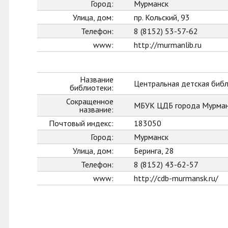
Город:
Мурманск
Улица, дом:
пр. Кольский, 93
Телефон:
8 (8152) 53-57-62
www:
http://murmanlib.ru
Название
Центральная детская биб
библиотеки:
Сокращенное
МБУК ЦДБ города Мурман
название:
Почтовый индекс:
183050
Город:
Мурманск
Улица, дом:
Беринга, 28
Телефон:
8 (8152) 43-62-57
www:
http://cdb-murmansk.ru/