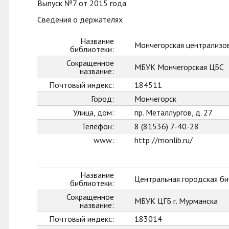
Выпуск №7 от 2015 года
Сведения о держателях
Название
Мончегорская централизо
библиотеки:
Сокращенное
МБУК Мончегорская ЦБС
название:
Почтовый индекс:
184511
Город:
Мончегорск
Улица, дом:
пр. Металлургов, д. 27
Телефон:
8 (81536) 7-40-28
www:
http://monlib.ru/
Название
Центральная городская би
библиотеки:
Сокращенное
МБУК ЦГБ г. Мурманска
название:
Почтовый индекс:
183014