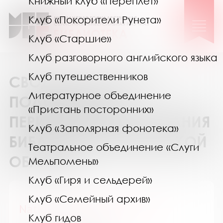
Книжный клуб «Переплёт»
Клуб «Покорители Рунета»
Клуб «Старшие»
Клуб разговорного английского языка
Клуб путешественников
СВОДНЫЙ КАТАЛОГ
Литературное объединение
ПОДПИСКИ НА
«Пристань посторонних»
ПЕРИОДИЧЕСКИЕ ИЗДАНИЯ
Клуб «Заполярная фонотека»
БИБЛИОТЕК МУРМАНСКОЙ
Театральное объединение «Слуги
ОБЛАСТИ
Мельпомены»
Клуб «Гиря и сельдерей»
Клуб «Семейный архив»
National Geographic Россия
Клуб гидов