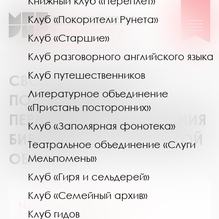
Книжный клуб «Переплёт»
Клуб «Покорители Рунета»
Клуб «Старшие»
Клуб разговорного английского языка
Клуб путешественников
СВОДНЫЙ КАТАЛОГ
Литературное объединение
ПОДПИСКИ НА
«Пристань посторонних»
ПЕРИОДИЧЕСКИЕ ИЗДАНИЯ
Клуб «Заполярная фонотека»
БИБЛИОТЕК МУРМАНСКОЙ
Театральное объединение «Слуги
ОБЛАСТИ
Мельпомены»
Клуб «Гиря и сельдерей»
Клуб «Семейный архив»
National Geographic Россия
Клуб гидов