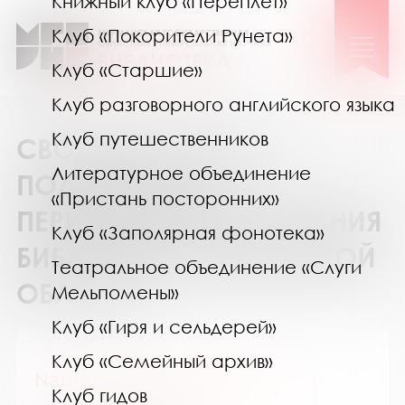
Книжный клуб «Переплёт»
Клуб «Покорители Рунета»
Клуб «Старшие»
Клуб разговорного английского языка
Клуб путешественников
СВОДНЫЙ КАТАЛОГ
Литературное объединение
ПОДПИСКИ НА
«Пристань посторонних»
ПЕРИОДИЧЕСКИЕ ИЗДАНИЯ
Клуб «Заполярная фонотека»
БИБЛИОТЕК МУРМАНСКОЙ
Театральное объединение «Слуги
ОБЛАСТИ
Мельпомены»
Клуб «Гиря и сельдерей»
Клуб «Семейный архив»
National Geographic Россия
Клуб гидов