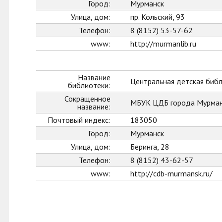
Город:
Мурманск
Улица, дом:
пр. Кольский, 93
Телефон:
8 (8152) 53-57-62
www:
http://murmanlib.ru
Название
Центральная детская биб
библиотеки:
Сокращенное
МБУК ЦДБ города Мурман
название:
Почтовый индекс:
183050
Город:
Мурманск
Улица, дом:
Беринга, 28
Телефон:
8 (8152) 43-62-57
www:
http://cdb-murmansk.ru/