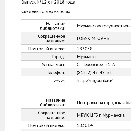
Выпуск №12 от 2018 года
Сведения о держателях
Название
Мурманская государственн
библиотеки:
Сокращенное
ГОБУК МГОУНБ
название:
Почтовый индекс:
183038
Город:
Мурманск
Улица, дом:
С. Перовской, 21-А
Телефон:
(815-2) 45-48-35
www:
http://mgounb.ru/
Название
Центральная городская би
библиотеки:
Сокращенное
МБУК ЦГБ г. Мурманска
название:
Почтовый индекс:
183014