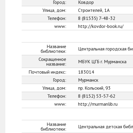
Город:
Ковдор
Улица, дом:
Строителей, 1А
Телефон:
8 (81535) 7-48-32
www:
http://kovdor-book.ru/
Название
Центральная городская би
библиотеки:
Сокращенное
МБУК ЦГБ г. Мурманска
название:
Почтовый индекс:
183014
Город:
Мурманск
Улица, дом:
пр. Кольский, 93
Телефон:
8 (8152) 53-57-62
www:
http://murmanlib.ru
Название
Центральная детская биб
библиотеки: