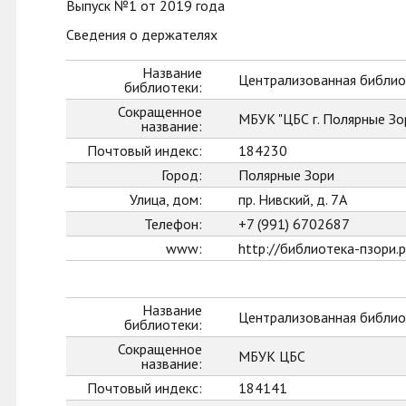
Выпуск №1 от 2019 года
Сведения о держателях
Название
Централизованная библиот
библиотеки:
Сокращенное
МБУК "ЦБС г. Полярные Зо
название:
Почтовый индекс:
184230
Город:
Полярные Зори
Улица, дом:
пр. Нивский, д. 7А
Телефон:
+7 (991) 6702687
www:
http://библиотека-пзори.
Название
Централизованная библио
библиотеки:
Сокращенное
МБУК ЦБС
название:
Почтовый индекс:
184141