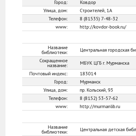
Город:
Ковдор
Улица, дом:
Строителей, 1А
Телефон:
8 (81535) 7-48-32
www:
http://kovdor-book.ru/
Название
Центральная городская би
библиотеки:
Сокращенное
МБУК ЦГБ г. Мурманска
название:
Почтовый индекс:
183014
Город:
Мурманск
Улица, дом:
пр. Кольский, 93
Телефон:
8 (8152) 53-57-62
www:
http://murmanlib.ru
Название
Центральная детская биб
библиотеки: