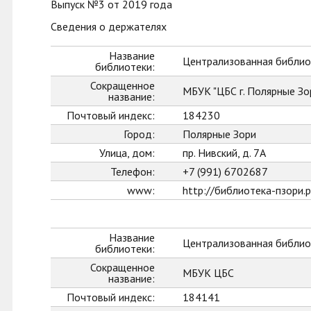
Выпуск №3 от 2019 года
Сведения о держателях
Название
Централизованная библиот
библиотеки:
Сокращенное
МБУК "ЦБС г. Полярные Зо
название:
Почтовый индекс:
184230
Город:
Полярные Зори
Улица, дом:
пр. Нивский, д. 7А
Телефон:
+7 (991) 6702687
www:
http://библиотека-пзори.
Название
Централизованная библио
библиотеки:
Сокращенное
МБУК ЦБС
название:
Почтовый индекс:
184141