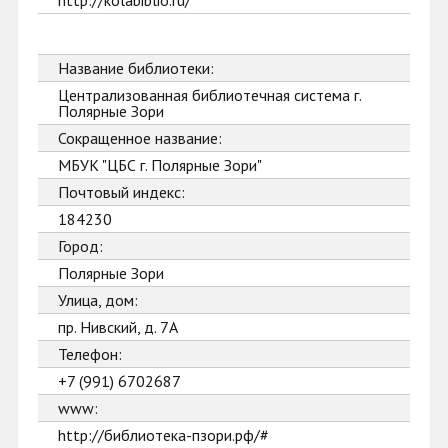
http://kolabiblio.ru/
Название библиотеки:
Централизованная библиотечная система г.
Полярные Зори
Сокращенное название:
МБУК "ЦБС г. Полярные Зори"
Почтовый индекс:
184230
Город:
Полярные Зори
Улица, дом:
пр. Нивский, д. 7А
Телефон:
+7 (991) 6702687
www:
http://библиотека-пзори.рф/#