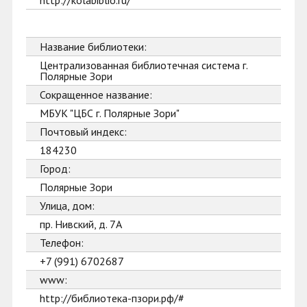
http://kolabiblio.ru/
Название библиотеки:
Централизованная библиотечная система г.
Полярные Зори
Сокращенное название:
МБУК "ЦБС г. Полярные Зори"
Почтовый индекс:
184230
Город:
Полярные Зори
Улица, дом:
пр. Нивский, д. 7А
Телефон:
+7 (991) 6702687
www:
http://библиотека-пзори.рф/#