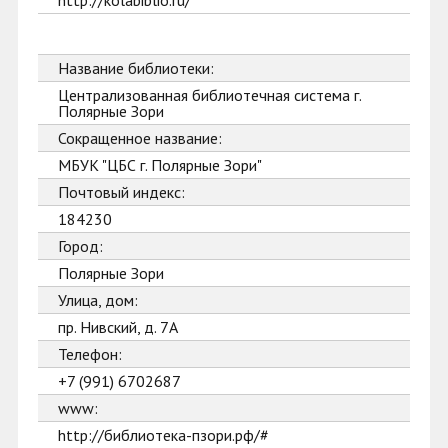
http://kolabiblio.ru/
Название библиотеки:
Централизованная библиотечная система г.
Полярные Зори
Сокращенное название:
МБУК "ЦБС г. Полярные Зори"
Почтовый индекс:
184230
Город:
Полярные Зори
Улица, дом:
пр. Нивский, д. 7А
Телефон:
+7 (991) 6702687
www:
http://библиотека-пзори.рф/#