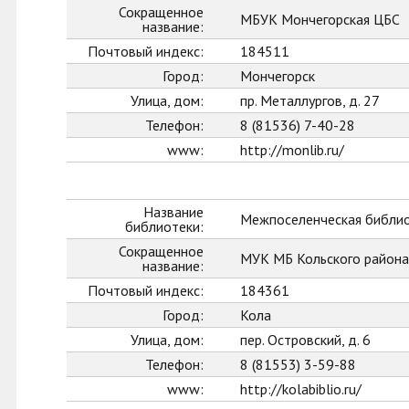
Сокращенное
МБУК Мончегорская ЦБС
название:
Почтовый индекс:
184511
Город:
Мончегорск
Улица, дом:
пр. Металлургов, д. 27
Телефон:
8 (81536) 7-40-28
www:
http://monlib.ru/
Название
Межпоселенческая библио
библиотеки:
Сокращенное
МУК МБ Кольского района
название:
Почтовый индекс:
184361
Город:
Кола
Улица, дом:
пер. Островский, д. 6
Телефон:
8 (81553) 3-59-88
www:
http://kolabiblio.ru/