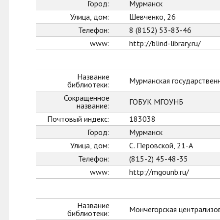
Город:
Мурманск
Улица, дом:
Шевченко, 26
Телефон:
8 (8152) 53-83-46
www:
http://blind-library.ru/
Название
Мурманская государственн
библиотеки:
Сокращенное
ГОБУК МГОУНБ
название:
Почтовый индекс:
183038
Город:
Мурманск
Улица, дом:
С. Перовской, 21-А
Телефон:
(815-2) 45-48-35
www:
http://mgounb.ru/
Название
Мончегорская централизо
библиотеки: