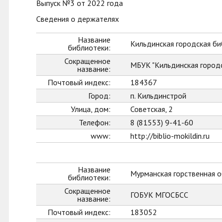
Выпуск №3 от 2022 года
Сведения о держателях
Название
Кильдинская городская б
библиотеки:
Сокращенное
МБУК "Кильдинская город
название:
Почтовый индекс:
184367
Город:
п. Кильдинстрой
Улица, дом:
Советская, 2
Телефон:
8 (81553) 9-41-60
www:
http://biblio-mokildin.ru
Название
Мурманская горственная о
библиотеки:
Сокращенное
ГОБУК МГОСБСС
название:
Почтовый индекс:
183052