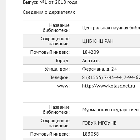
Выпуск №1 от 2018 года
Сведения о держателях
Название
Центральная научная библ
библиотеки:
Сокращенное
ЦНБ КНЦ РАН
название:
Почтовый индекс:
184209
Город:
Апатиты
Улица, дом:
Ферсмана, д. 24
Телефон:
8 (81555) 7-93-44, 7-94-6
www:
http://www.kolasc.net.ru
Название
Мурманская государственн
библиотеки:
Сокращенное
ГОБУК МГОУНБ
название:
Почтовый индекс:
183038