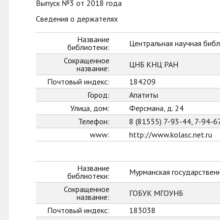
Выпуск №3 от 2018 года
Сведения о держателях
Название
Центральная научная библ
библиотеки:
Сокращенное
ЦНБ КНЦ РАН
название:
Почтовый индекс:
184209
Город:
Апатиты
Улица, дом:
Ферсмана, д. 24
Телефон:
8 (81555) 7-93-44, 7-94-6
www:
http://www.kolasc.net.ru
Название
Мурманская государственн
библиотеки:
Сокращенное
ГОБУК МГОУНБ
название:
Почтовый индекс:
183038